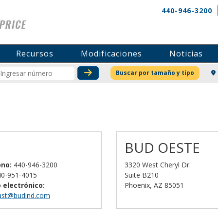
440-946-3200
Recursos
Modificaciones
Noticias
CONSULTAR STOCK O PRECIO
Buscar por tamaño y tipo
BUD OESTE
ono:
440-946-3200
3320 West Cheryl Dr.
0-951-4015
Suite B210
 electrónico:
Phoenix, AZ 85051
ast@budind.com