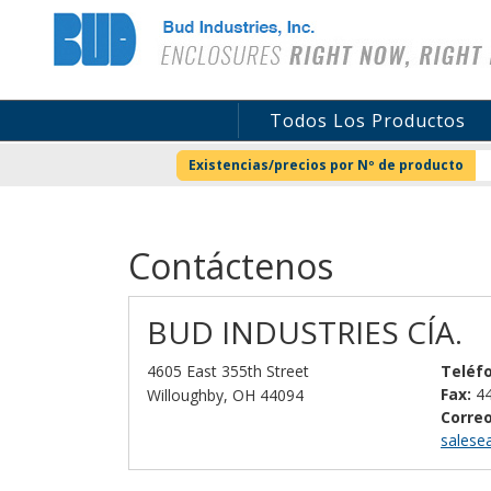
Bud Industries
Todos Los Productos
Existencias/precios por Nº de producto
Contáctenos
BUD INDUSTRIES CÍA.
4605 East 355th Street
Teléf
Fax:
44
Willoughby, OH 44094
Correo
salese